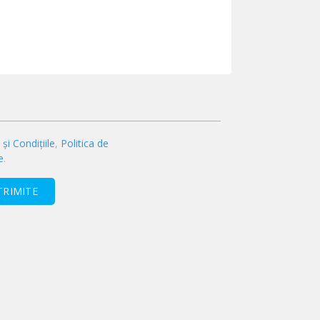
și Condițiile
,
Politica de
e
.
TRIMITE