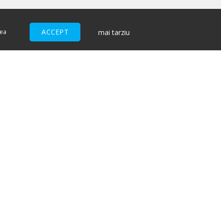
ACCEPT
mai tarziu
nea
ACCEPTĂM
I
ndiții pentru cumpărătorii de