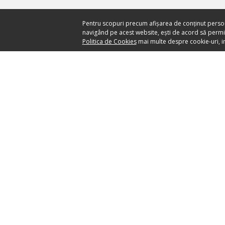
Pentru scopuri precum afișarea de conținut perso
navigând pe acest website, ești de acord să permiți
Politica de Cookies
mai multe despre cookie-uri, in
Ai nevoie de ajutor?
CENTRU DE AJUTOR
your ticket to the world
SĂ PĂSTRĂM LEGĂTUR