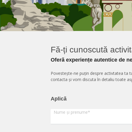
Fă-ți cunoscută activita
Oferă experiențe autentice de ne
Povestește-ne puțin despre activtatea ta tu
contacta și vom discuta în detaliu toate asp
Aplică
Nume și prenume
*