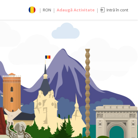
|
RON
|
Adaugă Activitate
|
Intră în cont
Selectează moneda
RON
EUR
imente
USD