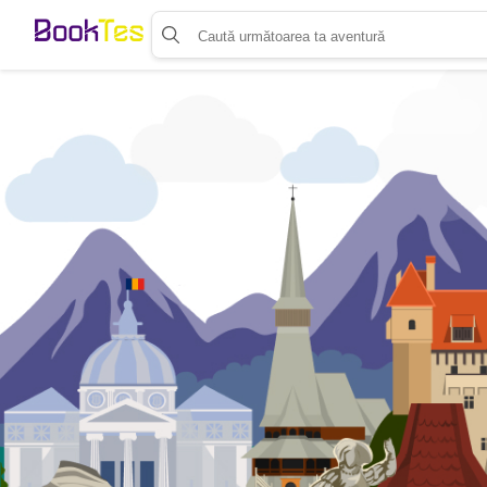
Organizează-ți activitatea
Listează-ți activitatea
Vinde bilete cu Booktes.com
Aplicația de control access