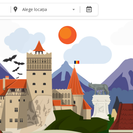
Alege locația
DESPRE NOI
Despre noi
Termeni și condiții pentru cumpărătorii de bilete
Termeni și condiții pentru organizatorii de even
Politica de Confidențialitate
Politica cookie și publicitate