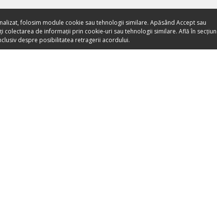
nalizat, folosim module cookie sau tehnologii similare. Apăsând Accept sau
 colectarea de informații prin cookie-uri sau tehnologii similare. Află în secțiu
clusiv despre posibilitatea retragerii acordului.
Toate evenimentele sunt
vândute direct de către
organizatori.
ORGANIZEAZĂ-ȚI ACTIVITATEA
DESPRE NO
Listează-ți activitatea
Despre noi
Devino Partener Booktes.com
Apariții Media
Vinde bilete cu Booktes.com
Blog
A
Bilete online pentru muzee
Termeni și co
bilete
Promovează-ți evenimentul