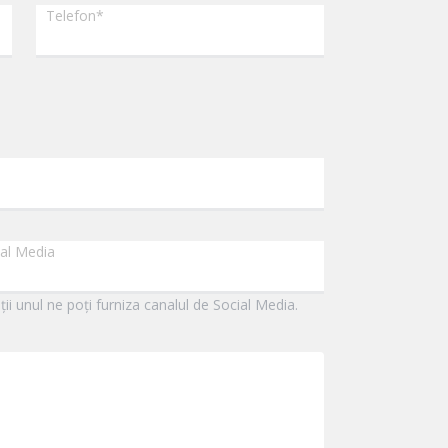
Telefon
*
ial Media
ții unul ne poți furniza canalul de Social Media.